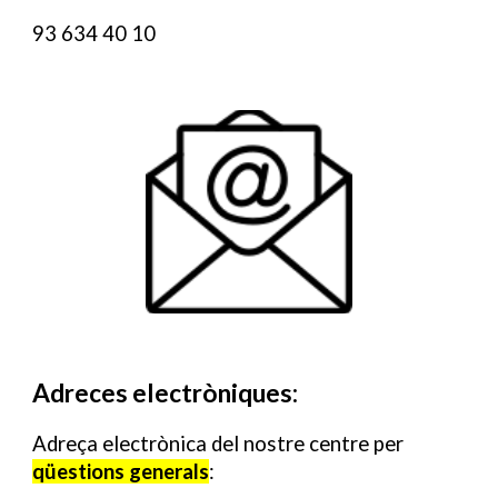
93 634 40 10
Adre
ces
electròni
ques
:
Adreça electrònica
del nostre centre
per
qüestions generals
: